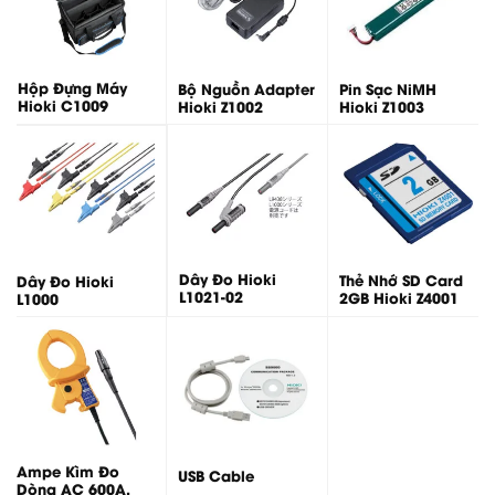
Hộp Đựng Máy
Bộ Nguồn Adapter
Pin Sạc NiMH
Hioki C1009
Hioki Z1002
Hioki Z1003
Dây Đo Hioki
Thẻ Nhớ SD Card
Dây Đo Hioki
L1021-02
2GB Hioki Z4001
L1000
Ampe Kìm Đo
USB Cable
Dòng AC 600A,