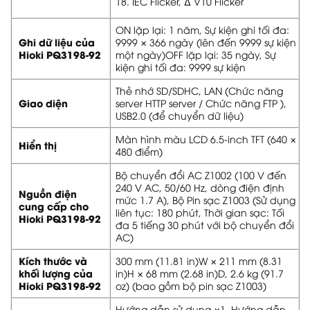
18. IEC Flicker, Δ V10 Flicker
ON lặp lại: 1 năm, Sự kiện ghi tối đa:
Ghi dữ liệu của
9999 × 366 ngày (lên đến 9999 sự kiện
Hioki PQ3198-92
một ngày)OFF lặp lại: 35 ngày, Sự
kiện ghi tối đa: 9999 sự kiện
Thẻ nhớ SD/SDHC, LAN (Chức năng
Giao diện
server HTTP server / Chức năng FTP ),
USB2.0 (để chuyển dữ liệu)
Màn hình màu LCD 6.5-inch TFT (640 ×
Hiển thị
480 điểm)
Bộ chuyển đổi AC Z1002 (100 V đến
240 V AC, 50/60 Hz, dòng điện định
Nguồn điện
mức 1.7 A), Bộ Pin sạc Z1003 (Sử dụng
cung cấp cho
liên tục: 180 phút, Thời gian sạc: Tối
Hioki PQ3198-92
đa 5 tiếng 30 phút với bộ chuyển đổi
AC)
Kích thước và
300 mm (11.81 in)W × 211 mm (8.31
khối lượng của
in)H × 68 mm (2.68 in)D, 2.6 kg (91.7
Hioki PQ3198-92
oz) (bao gồm bộ pin sạc Z1003)
Hướng dẫn sử dụng ×1, Hướng dẫn