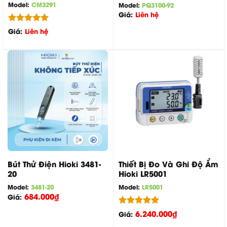
Model:
CM3291
Model:
PQ3100-92
Giá:
Liên hệ
Được xếp
Giá:
Liên hệ
hạng
5.00
5 sao
Bút Thử Điện Hioki 3481-
Thiết Bị Đo Và Ghi Độ Ẩm
20
Hioki LR5001
Model:
3481-20
Model:
LR5001
684.000
₫
Giá:
Được xếp
6.240.000
₫
Giá:
hạng
5.00