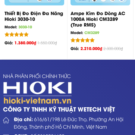
Thiết Bị Đo Điện Đa Năng
Ampe Kìm Đo Dòng AC
Hioki 3030-10
1000A Hioki CM3289
(True RMS)
Model:
3030-10
Model:
CM3289
Được xếp
Giá:
1.380.000
₫
1.550.000
₫
hạng
5.00
Được xếp
Giá:
2.210.000
₫
2.300.000
₫
5 sao
hạng
5.00
5 sao
NHÀ PHÂN PHỐI CHÍNH THỨC
CÔNG TY TNHH KỸ THUẬT WETECH VIỆT
Địa chỉ:
616/61/198 Lê Đức Thọ, Phường An Hội
Đông, Thành phố Hồ Chí Minh, Việt Nam