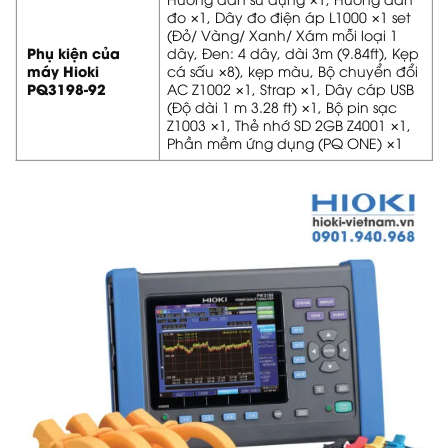
đo ×1, Dây đo điện áp L1000 ×1 set
(Đỏ/ Vàng/ Xanh/ Xám mỗi loại 1
Phụ kiện của
dây, Đen: 4 dây, dài 3m (9.84ft), Kẹp
máy Hioki
cá sấu ×8), kẹp màu, Bộ chuyển đổi
PQ3198-92
AC Z1002 ×1, Strap ×1, Dây cáp USB
(Độ dài 1 m 3.28 ft) ×1, Bộ pin sạc
Z1003 ×1, Thẻ nhớ SD 2GB Z4001 ×1,
Phần mềm ứng dụng (PQ ONE) ×1