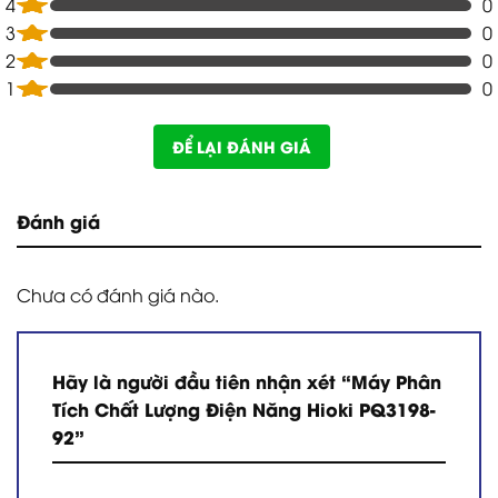
4
0
3
0
2
0
1
0
ĐỂ LẠI ĐÁNH GIÁ
Đánh giá
Chưa có đánh giá nào.
Hãy là người đầu tiên nhận xét “Máy Phân
Tích Chất Lượng Điện Năng Hioki PQ3198-
92”