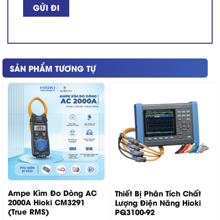
SẢN PHẨM TƯƠNG TỰ
Ampe Kìm Đo Dòng AC
Thiết Bị Phân Tích Chất
2000A Hioki CM3291
Lượng Điện Năng Hioki
(True RMS)
PQ3100-92