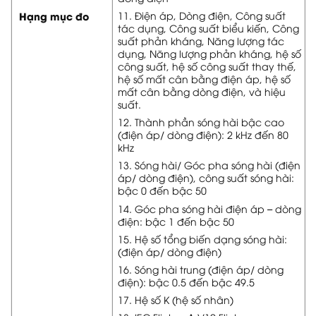
11. Điện áp, Dòng điện, Công suất
Hạng mục đo
tác dụng, Công suất biểu kiến, Công
suất phản kháng, Năng lượng tác
dụng, Năng lượng phản kháng, hệ số
công suất, hệ số công suất thay thế,
hệ số mất cân bằng điện áp, hệ số
mất cân bằng dòng điện, và hiệu
suất.
12. Thành phần sóng hài bậc cao
(điện áp/ dòng điện): 2 kHz đến 80
kHz
13. Sóng hài/ Góc pha sóng hài (điện
áp/ dòng điện), công suất sóng hài:
bậc 0 đến bậc 50
14. Góc pha sóng hài điện áp – dòng
điện: bậc 1 đến bậc 50
15. Hệ số tổng biến dạng sóng hài:
(điện áp/ dòng điện)
16. Sóng hài trung (điện áp/ dòng
điện): bậc 0.5 đến bậc 49.5
17. Hệ số K (hệ số nhân)