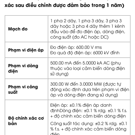
xác sau điều chỉnh được đảm bảo trong 1 năm)
1 pha 2 dây, 1 pha 3 dây, 3 pha 3
dây hoặc 3 pha 4 dây thêm 1 kênh
Mạch đo
đầu vào để đo điện áp, dòng điện,
công suất (đo AC hoặc DC)
Đo điện áp: 600.00 V rms
Phạm vi điện áp
Đo quá độ điện áp: 6000 kV đỉnh
500.00 mA đến 5.0000 kA AC (phụ
Phạm vi dòng
thuộc vào loại cảm biến dòng điện
điện
sử dụng)
300.00 W đến 3.0000 MW (được tự
Phạm vi công
động xác định dựa trên phạm vi điện
suất
áp và dòng điện đang sử dụng)
Điện áp: ±0.1% điện áp danh
địnhDòng điện: ±0.1 % rdg. ±0.1 % f.s.
+ độ chính xác cảm biến dòng điện
Độ chính xác cơ
bản
Công suất tác dụng: ±0.2 % rdg. ±0.1
% f.s. + độ chính xác cảm biến dòng
điện