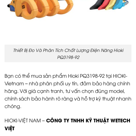
Thiết Bị Đo Và Phân Tích Chất Lượng Điện Năng Hioki
PQ3198-92
Bạn có thể mua sản phẩm Hioki PQ3198-92 tại HIOKI-
Vietnam – nhà phân phối uy tín, đảm bảo hàng chính
hãng. Với giá cạnh tranh, tư vấn chọn đúng model,
chính sách bảo hành rõ ràng và hỗ trợ kỹ thuật nhanh
chóng.
CÔNG TY TNHH KỸ THUẬT WETECH
HIOKI-VIỆT NAM –
VIỆT