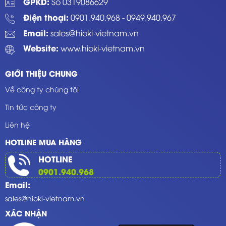
GPKD:
Số 0319086629
Điện thoại:
0901.940.968
-
0949.940.967
Email:
sales@hioki-vietnam.vn
Website:
www.hioki-vietnam.vn
GIỚI THIỆU CHUNG
Về công ty chúng tôi
Tin tức công ty
Liên hệ
HOTLINE MUA HÀNG
HOTLINE
0901.940.968
Email:
sales@hioki-vietnam.vn
XÁC NHẬN