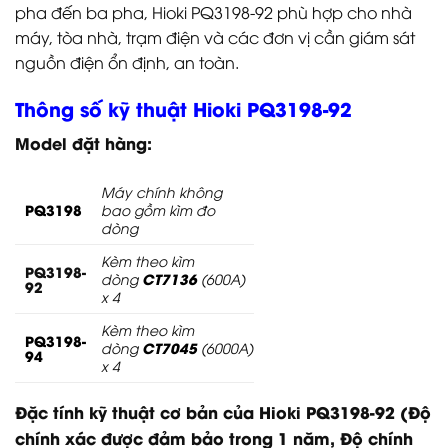
pha đến ba pha, Hioki PQ3198-92 phù hợp cho nhà
máy, tòa nhà, trạm điện và các đơn vị cần giám sát
nguồn điện ổn định, an toàn.
Thông số kỹ thuật Hioki PQ3198-92
Model đặt hàng:
Máy chính không
PQ3198
bao gồm kìm đo
dòng
Kèm t
heo
kìm
PQ3198-
CT7136
dòng
(600A)
92
x 4
Kèm t
heo
kìm
PQ3198-
CT7045
dòng
(6000A)
94
x 4
Đặc tính kỹ thuật cơ bản của Hioki PQ3198-92 (Độ
chính xác được đảm bảo trong 1 năm, Độ chính