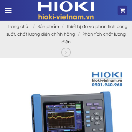
Bỏ
qua
nội
dung
/
/
Trang chủ
Sản phẩm
Thiết bị đo và phân tích công
/
suất, chất lượng điện chính hãng
Phân tích chất lượng
điện