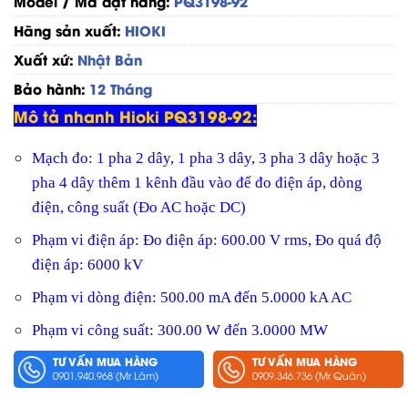
Model / Mã đặt hàng:
PQ3198-92
Hãng sản xuất:
HIOKI
Xuất xứ:
Nhật Bản
Bảo hành:
12 Tháng
Mô tả nhanh Hioki PQ3198-92:
Mạch đo: 1 pha 2 dây, 1 pha 3 dây, 3 pha 3 dây hoặc 3
pha 4 dây thêm 1 kênh đầu vào để đo điện áp, dòng
điện, công suất (Đo AC hoặc DC)
Phạm vi điện áp: Đo điện áp: 600.00 V rms, Đo quá độ
điện áp: 6000 kV
Phạm vi dòng điện: 500.00 mA đến 5.0000 kA AC
Phạm vi công suất: 300.00 W đến 3.0000 MW
TƯ VẤN MUA HÀNG
TƯ VẤN MUA HÀNG
0901.940.968 (Mr Lâm)
0909.346.736 (Mr Quân)