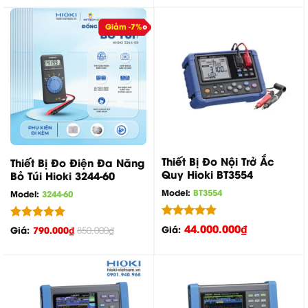
5 sao
Giảm -7%
Thiết Bị Đo Nội Trở Ắc
Thiết Bị Đo Điện Đa Năng
Quy Hioki BT3554
Bỏ Túi Hioki 3244-60
Model:
BT3554
Model:
3244-60
Được xếp
44.000.000
₫
Được xếp
Giá:
Giá:
790.000
₫
850.000
₫
hạng
5.00
hạng
5.00
5 sao
5 sao