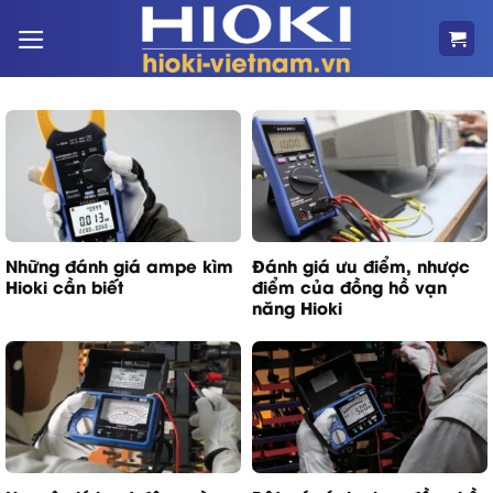
Bỏ
qua
nội
dung
Những đánh giá ampe kìm
Đánh giá ưu điểm, nhược
Hioki cần biết
điểm của đồng hồ vạn
năng Hioki