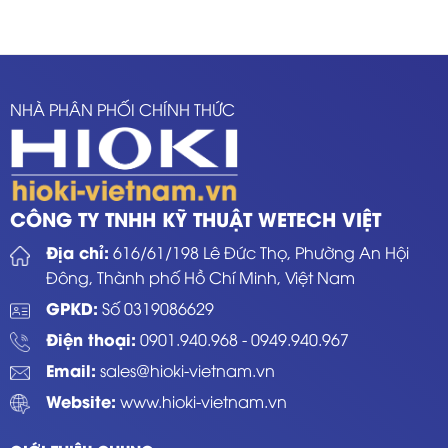
NHÀ PHÂN PHỐI CHÍNH THỨC
CÔNG TY TNHH KỸ THUẬT WETECH VIỆT
Địa chỉ:
616/61/198 Lê Đức Thọ, Phường An Hội
Đông, Thành phố Hồ Chí Minh, Việt Nam
GPKD:
Số 0319086629
Điện thoại:
0901.940.968
-
0949.940.967
Email:
sales@hioki-vietnam.vn
Website:
www.hioki-vietnam.vn