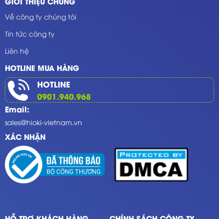
GIỚI THIỆU CHUNG
Về công ty chúng tôi
Tin tức công ty
Liên hệ
HOTLINE MUA HÀNG
HOTLINE
0901.940.968
Email:
sales@hioki-vietnam.vn
XÁC NHẬN
HỖ TRỢ KHÁCH HÀNG
CHÍNH SÁCH CÔNG TY