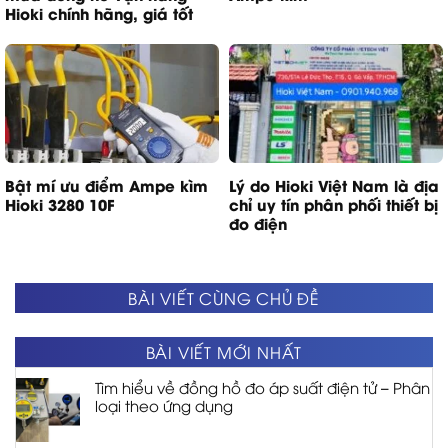
Hioki chính hãng, giá tốt
Bật mí ưu điểm Ampe kìm
Lý do Hioki Việt Nam là địa
Hioki 3280 10F
chỉ uy tín phân phối thiết bị
đo điện
BÀI VIẾT CÙNG CHỦ ĐỀ
BÀI VIẾT MỚI NHẤT
Tìm hiểu về đồng hồ đo áp suất điện tử – Phân
loại theo ứng dụng