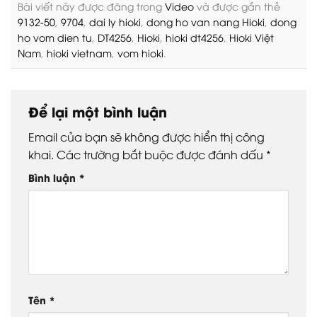
Bài viết này được đăng trong
Video
và được gắn thẻ
9132-50
,
9704
,
dai ly hioki
,
dong ho van nang Hioki
,
dong
ho vom dien tu
,
DT4256
,
Hioki
,
hioki dt4256
,
Hioki Việt
Nam
,
hioki vietnam
,
vom hioki
.
Để lại một bình luận
Email của bạn sẽ không được hiển thị công
khai.
Các trường bắt buộc được đánh dấu
*
Bình luận
*
Tên
*