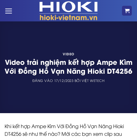
Bỏ
qua
nội
dung
VIDEO
Video trải nghiệm kết hợp Ampe Kìm
Với Đồng Hồ Vạn Năng Hioki DT4256
ĐĂNG VÀO
17/12/2023
BỞI
VIỆT WETECH
Khi kết hợp Ampe Kìm Với Đồng Hồ Vạn Năng Hioki
DT4256 sẽ như thế nào? Mời các bạn xem clip sau