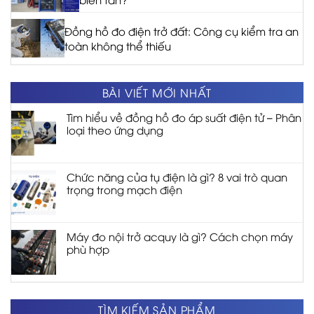
Đồng hồ đo điện trở đất: Công cụ kiểm tra an
toàn không thể thiếu
BÀI VIẾT MỚI NHẤT
Tìm hiểu về đồng hồ đo áp suất điện tử – Phân
loại theo ứng dụng
Chức năng của tụ điện là gì? 8 vai trò quan
trọng trong mạch điện
Máy đo nội trở acquy là gì? Cách chọn máy
phù hợp
TÌM KIẾM SẢN PHẨM