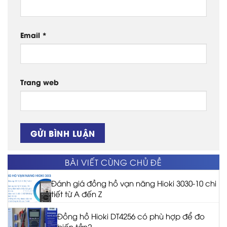
Email
*
Trang web
BÀI VIẾT CÙNG CHỦ ĐỀ
Đánh giá đồng hồ vạn năng Hioki 3030-10 chi
tiết từ A đến Z
Đồng hồ Hioki DT4256 có phù hợp để đo
biến tần?