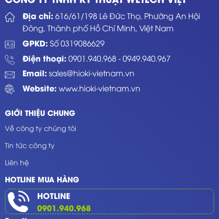
Địa chỉ:
616/61/198 Lê Đức Thọ, Phường An Hội
Đông, Thành phố Hồ Chí Minh, Việt Nam
GPKD:
Số 0319086629
Điện thoại:
0901.940.968
-
0949.940.967
Email:
sales@hioki-vietnam.vn
Website:
www.hioki-vietnam.vn
GIỚI THIỆU CHUNG
Về công ty chúng tôi
Tin tức công ty
Liên hệ
HOTLINE MUA HÀNG
HOTLINE
0901.940.968