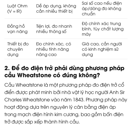
Sai số cao nếu điện
Luật Ohm
Dễ áp dụng, không
áp/dòng đo không
(V = IR)
cần nhiều thiết bị
chuẩn
Độ chính xác trung
Đồng hồ
Tiện lợi, đo nhanh
bình, tùy chất lượng
vạn năng
nhiều thông số
máy
Thiết bị đo
Đo chính xác, có
Giá cao, cần người
chuyên
nhiều tính năng
có kinh nghiệm sử
dụng
nâng cao
dụng
2. Để đo điện trở phải dùng phương pháp
cầu Wheatstone có đúng không?
Cầu Wheatstone là một phương pháp đo điện trở cổ
điển được phát minh bởi nhà vật lý học người Anh Sir
Charles Wheatstone vào năm 1843. Phương pháp này
hoạt động dựa trên nguyên lý cân bằng điện áp
trong mạch điện hình kim cương, bao gồm bốn điện
trở được sắp xếp thành hình cầu.