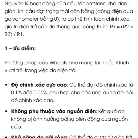
Nguyên lý hoạt động của cầu Wheatstone khá đơn
giản: khi cầu đạt trạng thái cân bằng (dòng điện qua
galvanometer bằng 0), ta có thể tính toán chính xác
giá trị điện trở cần đo thông qua công thức: Rx = (R2 ×
R3) / R1.
1 – Ưu điểm:
Phương pháp cầu Wheatstone mang lại nhiều lợi ích
vượt trội trong việc đo điện trở:
Độ chính xác cực cao
: Có thể đạt độ chính xác từ
0.1% đến 0.01%, phù hợp cho các ứng dụng đòi hỏi
độ chính xác cao.
Không phụ thuộc vào nguồn điện
: Kết quả đo
không bị ảnh hưởng bởi sự biến động của nguồn
cấp.
Khả năng đo dải rộng
: Có thể đo được từ điện trở