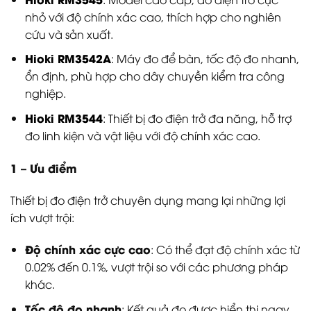
nhỏ với độ chính xác cao, thích hợp cho nghiên
cứu và sản xuất.
Hioki RM3542A
: Máy đo để bàn, tốc độ đo nhanh,
ổn định, phù hợp cho dây chuyền kiểm tra công
nghiệp.
Hioki RM3544
: Thiết bị đo điện trở đa năng, hỗ trợ
đo linh kiện và vật liệu với độ chính xác cao.
1 – Ưu điểm
Thiết bị đo điện trở chuyên dụng mang lại những lợi
ích vượt trội:
Độ chính xác cực cao
: Có thể đạt độ chính xác từ
0.02% đến 0.1%, vượt trội so với các phương pháp
khác.
Tốc độ đo nhanh
: Kết quả đo được hiển thị ngay