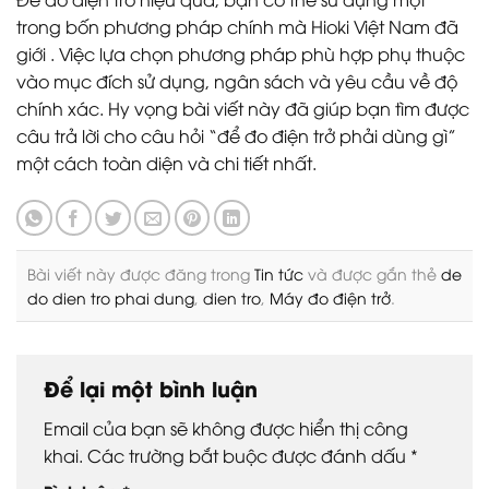
trong bốn phương pháp chính mà Hioki Việt Nam đã
giới . Việc lựa chọn phương pháp phù hợp phụ thuộc
vào mục đích sử dụng, ngân sách và yêu cầu về độ
chính xác. Hy vọng bài viết này đã giúp bạn tìm được
câu trả lời cho câu hỏi “để đo điện trở phải dùng gì”
một cách toàn diện và chi tiết nhất.
Bài viết này được đăng trong
Tin tức
và được gắn thẻ
de
do dien tro phai dung
,
dien tro
,
Máy đo điện trở
.
Để lại một bình luận
Email của bạn sẽ không được hiển thị công
khai.
Các trường bắt buộc được đánh dấu
*