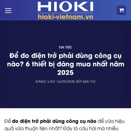
Bỏ
qua
nội
dung
TIN TỨC
Để đo điện trở phải dùng công cụ
nào? 6 thiết bị đáng mua nhất năm
2025
ĐĂNG VÀO
16/09/2025
BỞI
MAI THI
đo điện trở phải dùng công cụ nào
Để
để vừa hiệu
quả vừa thuận tiện nhất? Đây là câu hỏi mà nhiều