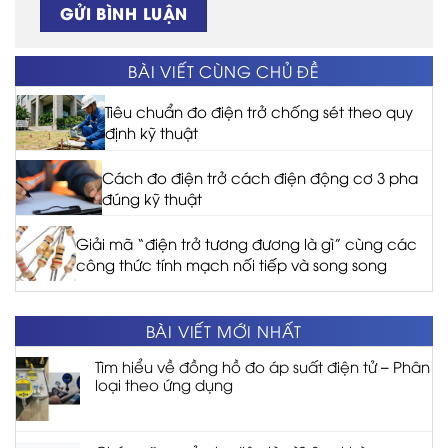
BÀI VIẾT CÙNG CHỦ ĐỀ
Tiêu chuẩn đo điện trở chống sét theo quy
định kỹ thuật
Cách đo điện trở cách điện động cơ 3 pha
đúng kỹ thuật
Giải mã “điện trở tương đương là gì” cùng các
công thức tính mạch nối tiếp và song song
BÀI VIẾT MỚI NHẤT
Tìm hiểu về đồng hồ đo áp suất điện tử – Phân
loại theo ứng dụng