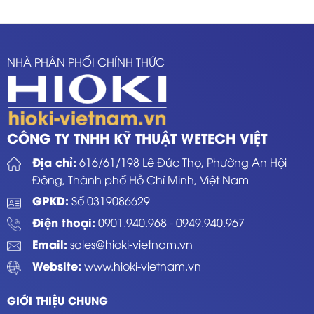
NHÀ PHÂN PHỐI CHÍNH THỨC
CÔNG TY TNHH KỸ THUẬT WETECH VIỆT
Địa chỉ:
616/61/198 Lê Đức Thọ, Phường An Hội
Đông, Thành phố Hồ Chí Minh, Việt Nam
GPKD:
Số 0319086629
Điện thoại:
0901.940.968
-
0949.940.967
Email:
sales@hioki-vietnam.vn
Website:
www.hioki-vietnam.vn
GIỚI THIỆU CHUNG