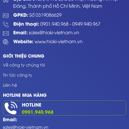
Đông, Thành phố Hồ Chí Minh, Việt Nam
GPKD:
Số 0319086629
Điện thoại:
0901.940.968
-
0949.940.967
Email:
sales@hioki-vietnam.vn
Website:
www.hioki-vietnam.vn
GIỚI THIỆU CHUNG
Về công ty chúng tôi
Tin tức công ty
Liên hệ
HOTLINE MUA HÀNG
HOTLINE
0901.940.968
Email:
sales@hioki-vietnam.vn