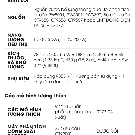
Nguồn được bổ sung thông qua Bộ phân tích
nguồn PW8001, PW6001, PW3390, Bộ cảm biến
NGUỒN
CT9555, CT9556, CT9557 hoặc UNIT DÒNG ĐIỆN
TẠI 3CH U8977
NĂNG
LƯỢNG
Tối đa 5 VA (khi đo 200 A)
TIÊU THỤ
KÍCH
78 mm (3,07 in) W × 188 mm (7,40 in) H × 35
THƯỚC
mm (1,38 in) D, 430 g (15,2 oz), chiều dài dây:
VÀ KHỐI
3 m (9,84 ft)
LƯỢNG
Hộp đựng 9355 × 1, Hướng dẫn sử dụng × 1,
PHỤ KIỆN
Dây đeo đánh dấu × 6
Các mô hình tương thích
9272-10 (Sản
CÁC MÔ HÌNH
phẩm ngừng sản
9272-05
TƯƠNG THÍCH
xuất)
MÁY PHÂN TÍCH
△ (Yêu cầu
CÔNG SUẤT
ĐƯỢC RỒI
CT9900)