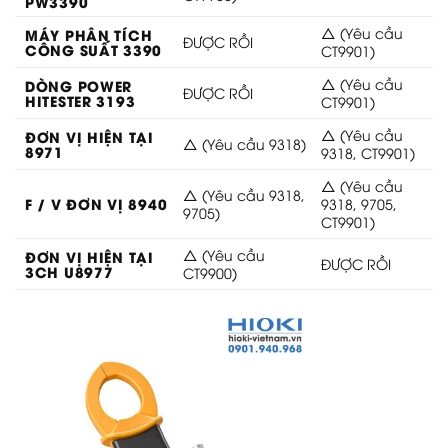
PW3390
△ (Yêu cầu
MÁY PHÂN TÍCH
ĐƯỢC RỒI
CÔNG SUẤT 3390
CT9901)
△ (Yêu cầu
DÒNG POWER
ĐƯỢC RỒI
HITESTER 3193
CT9901)
△ (Yêu cầu
ĐƠN VỊ HIỆN TẠI
△ (Yêu cầu 9318)
8971
9318, CT9901)
△ (Yêu cầu
△ (Yêu cầu 9318,
F / V ĐƠN VỊ 8940
9318, 9705,
9705)
CT9901)
△ (Yêu cầu
ĐƠN VỊ HIỆN TẠI
ĐƯỢC RỒI
3CH U8977
CT9900)