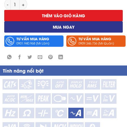
Đầu Đo Dòng Điện Dạng Kìm Hioki 9272-05 số lượng
THÊM VÀO GIỎ HÀNG
MUA NGAY
TƯ VẤN MUA HÀNG
TƯ VẤN MUA HÀNG
0901.940.968 (Mr Lâm)
0909.346.736 (Mr Quân)
Tính năng nổi bật