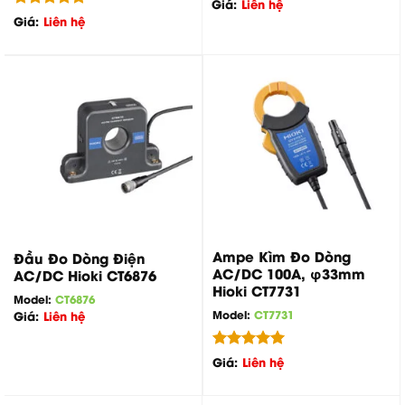
Được xếp
Giá:
Liên hệ
hạng
5.00
Được xếp
Giá:
Liên hệ
5 sao
hạng
5.00
5 sao
Ampe Kìm Đo Dòng
Đầu Đo Dòng Điện
AC/DC 100A, φ33mm
AC/DC Hioki CT6876
Hioki CT7731
Model:
CT6876
Model:
CT7731
Giá:
Liên hệ
Được xếp
Giá:
Liên hệ
hạng
5.00
5 sao