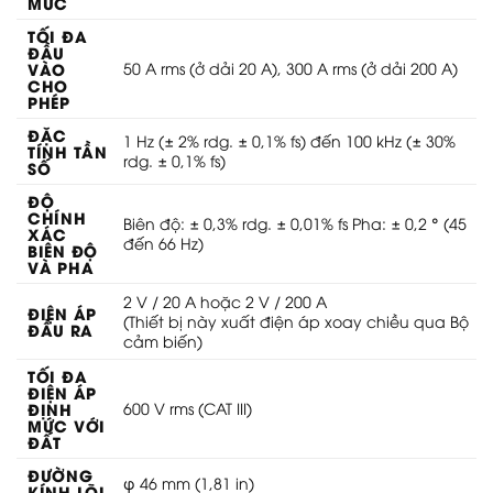
MỨC
TỐI ĐA
ĐẦU
VÀO
50 A rms (ở dải 20 A), 300 A rms (ở dải 200 A)
CHO
PHÉP
ĐẶC
1 Hz (± 2% rdg. ± 0,1% fs) đến 100 kHz (± 30%
TÍNH TẦN
rdg. ± 0,1% fs)
SỐ
ĐỘ
CHÍNH
Biên độ: ± 0,3% rdg. ± 0,01% fs Pha: ± 0,2 ° (45
XÁC
đến 66 Hz)
BIÊN ĐỘ
VÀ PHA
2 V / 20 A hoặc 2 V / 200 A
ĐIỆN ÁP
(Thiết bị này xuất điện áp xoay chiều qua Bộ
ĐẦU RA
cảm biến)
TỐI ĐA
ĐIỆN ÁP
ĐỊNH
600 V rms (CAT III)
MỨC VỚI
ĐẤT
ĐƯỜNG
φ 46 mm (1,81 in)
KÍNH LÕI