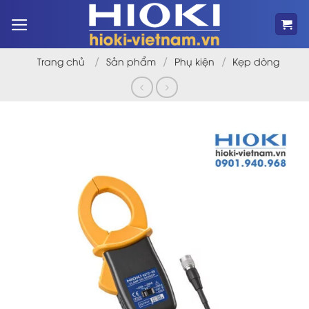
Bỏ
qua
nội
dung
/
/
/
Trang chủ
Sản phẩm
Phụ kiện
Kẹp dòng