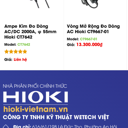
Ampe Kìm Đo Dòng
Vòng Mở Rộng Đo Dòng
AC/DC 2000A, φ 55mm
AC Hioki CT9667-01
Hioki CT7642
Model:
CT9667-01
13.300.000
₫
Model:
CT7642
Giá:
Được xếp
Giá:
Liên hệ
hạng
5.00
5 sao
NHÀ PHÂN PHỐI CHÍNH THỨC
CÔNG TY TNHH KỸ THUẬT WETECH VIỆT
Địa chỉ:
616/61/198 Lê Đức Thọ, Phường An Hội