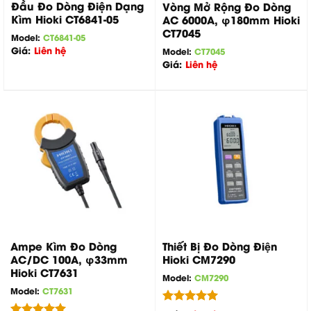
Đầu Đo Dòng Điện Dạng
Vòng Mở Rộng Đo Dòng
Kìm Hioki CT6841-05
AC 6000A, φ180mm Hioki
CT7045
Model:
CT6841-05
Giá:
Liên hệ
Model:
CT7045
Giá:
Liên hệ
Ampe Kìm Đo Dòng
Thiết Bị Đo Dòng Điện
AC/DC 100A, φ33mm
Hioki CM7290
Hioki CT7631
Model:
CM7290
Model:
CT7631