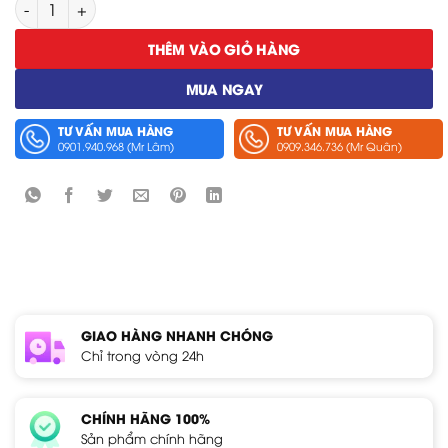
Cáp Kết Nối Hioki CT9902 số lượng
THÊM VÀO GIỎ HÀNG
MUA NGAY
TƯ VẤN MUA HÀNG
TƯ VẤN MUA HÀNG
0901.940.968 (Mr Lâm)
0909.346.736 (Mr Quân)
GIAO HÀNG NHANH CHÓNG
Chỉ trong vòng 24h
CHÍNH HÃNG 100%
Sản phẩm chính hãng