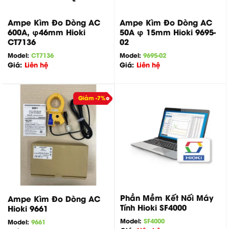
Ampe Kìm Đo Dòng AC
Ampe Kìm Đo Dòng AC
600A, φ46mm Hioki
50A φ 15mm Hioki 9695-
CT7136
02
Model:
CT7136
Model:
9695-02
Giá:
Liên hệ
Giá:
Liên hệ
Giảm -7%
Phần Mềm Kết Nối Máy
Ampe Kìm Đo Dòng AC
Tính Hioki SF4000
Hioki 9661
Model:
SF4000
Model:
9661