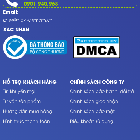
0901.940.968
Email:
sales@hioki-vietnam.vn
XÁC NHẬN
HỖ TRỢ KHÁCH HÀNG
CHÍNH SÁCH CÔNG TY
Tin khuyến mại
Chính sách bảo hành, đổi trả
Tư vấn sản phẩm
Chính sách giao nhận
Hướng dẫn mua hàng
Chính sách bảo mật
Hình thức thanh toán
Điều khoản sử dụng