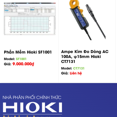
Ampe Kìm Đo Dòng AC
Phần Mềm Hioki SF1001
100A, φ15mm Hioki
Model:
SF1001
CT7131
9.000.000
₫
Giá:
Model:
CT7131
Giá:
Liên hệ
NHÀ PHÂN PHỐI CHÍNH THỨC