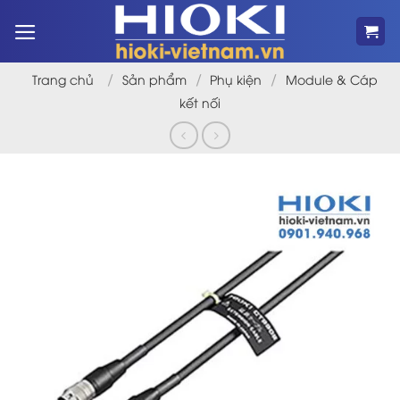
Bỏ
qua
nội
dung
/
/
/
Trang chủ
Sản phẩm
Phụ kiện
Module & Cáp
kết nối