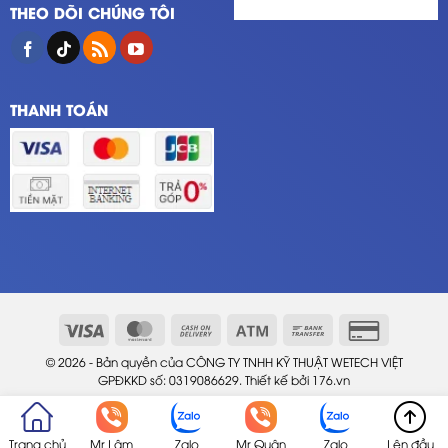
THEO DÕI CHÚNG TÔI
THANH TOÁN
© 2026 - Bản quyền của CÔNG TY TNHH KỸ THUẬT WETECH VIỆT
GPĐKKD số: 0319086629. Thiết kế bởi
176.vn
Trang chủ
Mr Lâm
Zalo
Mr Quân
Zalo
Lên đầu