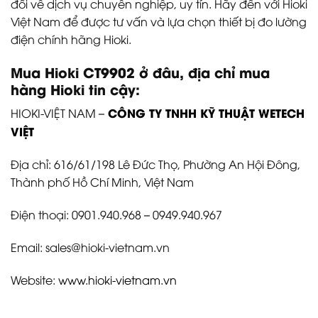
đối về dịch vụ chuyên nghiệp, uy tín. Hãy đến với Hioki
Việt Nam để được tư vấn và lựa chọn thiết bị đo lường
điện chính hãng Hioki.
Mua Hioki CT9902 ở đâu, địa chỉ mua
hàng Hioki tin cậy:
CÔNG TY TNHH KỸ THUẬT WETECH
HIOKI-VIỆT NAM –
VIỆT
Địa chỉ: 616/61/198 Lê Đức Thọ, Phường An Hội Đông,
Thành phố Hồ Chí Minh, Việt Nam
Điện thoại: 0901.940.968 – 0949.940.967
Email: sales@hioki-vietnam.vn
Website:
www.hioki-vietnam.vn