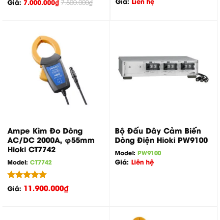
Giá:
Liên hệ
Giá:
7.000.000
₫
7.500.000
₫
Ampe Kìm Đo Dòng
Bộ Đấu Dây Cảm Biến
AC/DC 2000A, φ55mm
Dòng Điện Hioki PW9100
Hioki CT7742
Model:
PW9100
Giá:
Liên hệ
Model:
CT7742
Được xếp
11.900.000
₫
Giá:
hạng
5.00
5 sao