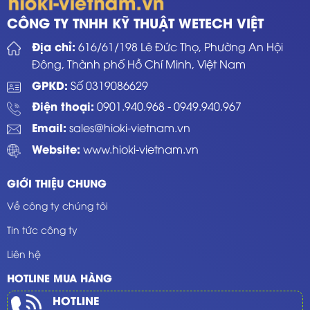
CÔNG TY TNHH KỸ THUẬT WETECH VIỆT
Địa chỉ:
616/61/198 Lê Đức Thọ, Phường An Hội
Đông, Thành phố Hồ Chí Minh, Việt Nam
GPKD:
Số 0319086629
Điện thoại:
0901.940.968
-
0949.940.967
Email:
sales@hioki-vietnam.vn
Website:
www.hioki-vietnam.vn
GIỚI THIỆU CHUNG
Về công ty chúng tôi
Tin tức công ty
Liên hệ
HOTLINE MUA HÀNG
HOTLINE