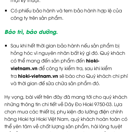
mặt kỹ thuật.
Có phiếu bảo hành và tem bảo hành hợp lệ của
công ty trên sản phẩm.
Bảo trì, bảo dưỡng.
Sau khi hết thời gian bảo hành nếu sản phẩm bị
hỏng hóc vì nguyên nhân bất kỳ gì đó. Quý khách
hioki-
có thể mang đến sản phẩm đến
vietnam.vn
để công ty kiểm tra, sau khi kiểm
hioki-vietnam.vn
tra
sẽ báo cho Quý khách chi phí
và thời gian đế sửa chữa sản phẩm đó.
Hy vọng, bài viết trên đây đã mang tới cho quý khách
những thông tin chi tiết về Dây Đo Hioki 9750-03. Lựa
chọn mua các thiết bị, phụ kiện đo lường điện chính
hãng Hioki tại Hioki Việt Nam, quý khách hoàn toàn có
thể yên tâm về chất lượng sản phẩm, hài lòng tuyệt