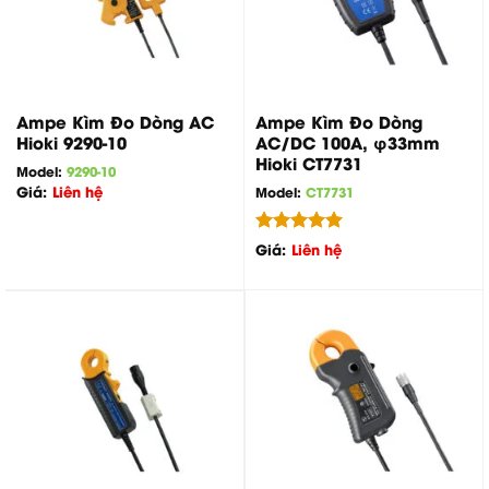
Ampe Kìm Đo Dòng AC
Ampe Kìm Đo Dòng
Hioki 9290-10
AC/DC 100A, φ33mm
Hioki CT7731
Model:
9290-10
Giá:
Liên hệ
Model:
CT7731
Được xếp
Giá:
Liên hệ
hạng
5.00
5 sao