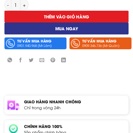
Phần Mềm Hioki SF1001 số lượng
THÊM VÀO GIỎ HÀNG
MUA NGAY
TƯ VẤN MUA HÀNG
TƯ VẤN MUA HÀNG
0901.940.968 (Mr Lâm)
0909.346.736 (Mr Quân)
GIAO HÀNG NHANH CHÓNG
Chỉ trong vòng 24h
CHÍNH HÃNG 100%
Sản phẩm chính hãng