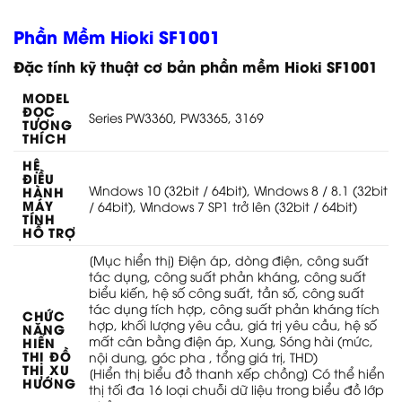
Phần Mềm Hioki SF1001
Đặc tính kỹ thuật cơ bản phần mềm Hioki SF1001
MODEL
ĐỌC
Series PW3360, PW3365, 3169
TƯƠNG
THÍCH
HỆ
ĐIỀU
Windows 10 (32bit / 64bit), Windows 8 / 8.1 (32bit
HÀNH
MÁY
/ 64bit), Windows 7 SP1 trở lên (32bit / 64bit)
TÍNH
HỖ TRỢ
[Mục hiển thị] Điện áp, dòng điện, công suất
tác dụng, công suất phản kháng, công suất
biểu kiến, hệ số công suất, tần số, công suất
tác dụng tích hợp, công suất phản kháng tích
CHỨC
hợp, khối lượng yêu cầu, giá trị yêu cầu, hệ số
NĂNG
mất cân bằng điện áp, Xung, Sóng hài (mức,
HIỂN
THỊ ĐỒ
nội dung, góc pha , tổng giá trị, THD)
THỊ XU
[Hiển thị biểu đồ thanh xếp chồng] Có thể hiển
HƯỚNG
thị tối đa 16 loại chuỗi dữ liệu trong biểu đồ lớp