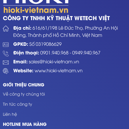
CÔNG TY TNHH KỸ THUẬT WETECH VIỆT
Địa chỉ:
616/61/198 Lê Đức Thọ, Phường An Hội
Đông, Thành phố Hồ Chí Minh, Việt Nam
GPKD:
Số 0319086629
Điện thoại:
0901.940.968
-
0949.940.967
Email:
sales@hioki-vietnam.vn
Website:
www.hioki-vietnam.vn
GIỚI THIỆU CHUNG
Về công ty chúng tôi
Tin tức công ty
Liên hệ
HOTLINE MUA HÀNG