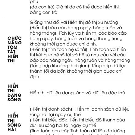
phủ
[đo con trỏ] Giá trị đo có thể được hiển thị
bằng con trỏ
Giống như đối với Hiển thị đồ thị xu hướng
[Hiển thị báo cáo hàng ngày, hàng tuần và
hàng tháng]: Tích lũy và hiển thị các báo cáo
CHỨC
hàng ngày, hàng tuần và hàng tháng trong
NĂNG
khoảng thời gian được chỉ định.
TÓM
[Hiển thị tính toán hệ số tải]: Tính toán và hiển
TẮT
thị kết quả hệ số tải và hệ số nhu cầu với các
HIỂN
báo cáo hàng ngày, hàng tuần và hàng tháng
THỊ
[Tổng hợp khoảng thời gian]: Tổng hợp dữ liệu
thành tối đa bốn khoảng thời gian được chỉ
định
HIỂN
THỊ
Hiển thị dữ liệu dạng sóng với dữ liệu đặc thù
DẠNG
SÓNG
[Hiển thị danh sách]: Hiển thị danh sách dữ liệu
sóng hài tại ngày cụ thể
HIỂN
[Hiển thị biểu đồ]: Hiển thị biểu đồ thanh của
THỊ
SÓNG
dữ liệu sóng hài tại ngày cụ thể
HÀI
[Tính toán con trỏ]: Tính toán dữ liệu đo lường