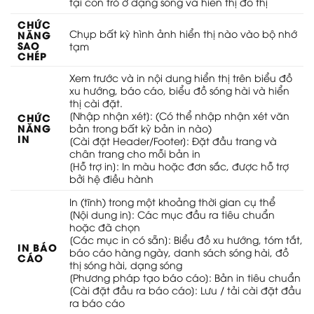
tại con trỏ ở dạng sóng và hiển thị đồ thị
CHỨC
Chụp bất kỳ hình ảnh hiển thị nào vào bộ nhớ
NĂNG
SAO
tạm
CHÉP
Xem trước và in nội dung hiển thị trên biểu đồ
xu hướng, báo cáo, biểu đồ sóng hài và hiển
thị cài đặt.
[Nhập nhận xét]: (Có thể nhập nhận xét văn
CHỨC
NĂNG
bản trong bất kỳ bản in nào)
IN
[Cài đặt Header/Footer]: Đặt đầu trang và
chân trang cho mỗi bản in
[Hỗ trợ in]: In màu hoặc đơn sắc, được hỗ trợ
bởi hệ điều hành
In (tĩnh) trong một khoảng thời gian cụ thể
[Nội dung in]: Các mục đầu ra tiêu chuẩn
hoặc đã chọn
[Các mục in có sẵn]: Biểu đồ xu hướng, tóm tắt,
IN BÁO
báo cáo hàng ngày, danh sách sóng hài, đồ
CÁO
thị sóng hài, dạng sóng
[Phương pháp tạo báo cáo]: Bản in tiêu chuẩn
[Cài đặt đầu ra báo cáo]: Lưu / tải cài đặt đầu
ra báo cáo