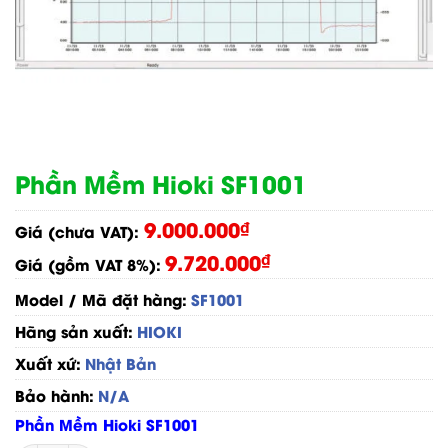
Phần Mềm Hioki SF1001
9.000.000
₫
Giá (chưa VAT):
9.720.000
₫
Giá (gồm VAT 8%):
Model / Mã đặt hàng:
SF1001
Hãng sản xuất:
HIOKI
Xuất xứ:
Nhật Bản
Bảo hành:
N/A
Phần Mềm Hioki SF1001