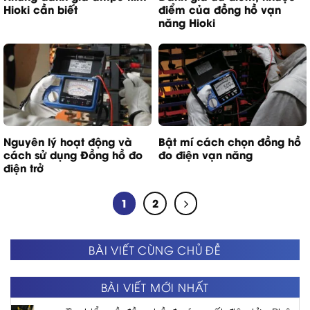
Hioki cần biết
điểm của đồng hồ vạn
năng Hioki
Nguyên lý hoạt động và
Bật mí cách chọn đồng hồ
cách sử dụng Đồng hồ đo
đo điện vạn năng
điện trở
1
2
BÀI VIẾT CÙNG CHỦ ĐỀ
BÀI VIẾT MỚI NHẤT