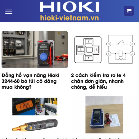
Bỏ
qua
nội
dung
Đồng hồ vạn năng Hioki
2 cách kiểm tra rơ le 4
3244-60 bỏ túi có đáng
chân đơn giản, nhanh
mua không?
chóng, dễ hiểu