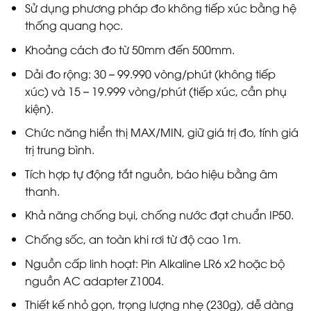
Sử dụng phương pháp đo không tiếp xúc bằng hệ
thống quang học.
Khoảng cách đo từ 50mm đến 500mm.
Dải đo rộng: 30 – 99.990 vòng/phút (không tiếp
xúc) và 15 – 19.999 vòng/phút (tiếp xúc, cần phụ
kiện).
Chức năng hiển thị MAX/MIN, giữ giá trị đo, tính giá
trị trung bình.
Tích hợp tự động tắt nguồn, báo hiệu bằng âm
thanh.
Khả năng chống bụi, chống nước đạt chuẩn IP50.
Chống sốc, an toàn khi rơi từ độ cao 1m.
Nguồn cấp linh hoạt: Pin Alkaline LR6 x2 hoặc bộ
nguồn AC adapter Z1004.
Thiết kế nhỏ gọn, trọng lượng nhẹ (230g), dễ dàng