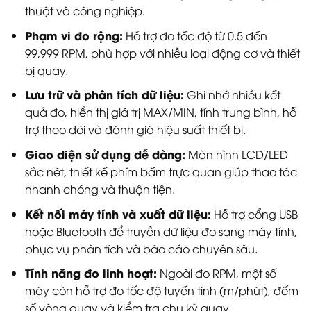
thuật và công nghiệp.
Phạm vi đo rộng:
Hỗ trợ đo tốc độ từ 0.5 đến
99,999 RPM, phù hợp với nhiều loại động cơ và thiết
bị quay.
Lưu trữ và phân tích dữ liệu:
Ghi nhớ nhiều kết
quả đo, hiển thị giá trị MAX/MIN, tính trung bình, hỗ
trợ theo dõi và đánh giá hiệu suất thiết bị.
Giao diện sử dụng dễ dàng:
Màn hình LCD/LED
sắc nét, thiết kế phím bấm trực quan giúp thao tác
nhanh chóng và thuận tiện.
Kết nối máy tính và xuất dữ liệu:
Hỗ trợ cổng USB
hoặc Bluetooth để truyền dữ liệu đo sang máy tính,
phục vụ phân tích và báo cáo chuyên sâu.
Tính năng đo linh hoạt:
Ngoài đo RPM, một số
máy còn hỗ trợ đo tốc độ tuyến tính (m/phút), đếm
số vòng quay và kiểm tra chu kỳ quay.