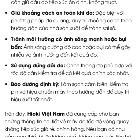
cần giữ đầu đo tiếp xúc ổn định, không trượt.
Giữ khoảng cách an toàn khi đo:
Đặc biệt với
phương pháp đo quang, duy trì khoảng cách theo
hướng dẫn của nhà sản xuất để tránh sai số.
Tránh môi trường có ánh sáng mạnh hoặc bụi
bẩn:
Ánh sáng cường độ cao hoặc bụi có thể gây
nhiễu và ảnh hưởng đến kết quả đo.
Sử dụng đúng dải đo:
Chọn thang đo phù hợp với
tốc độ cần kiểm tra để có kết quả chính xác nhất.
Bảo dưỡng định kỳ:
Làm sạch cảm biến, kiểm tra
pin và hiệu chuẩn máy theo hướng dẫn để duy trì
hiệu suất tốt nhất.
Hioki Việt Nam
Trên đây,
đã cung cấp cho bạn
những thông tin chi tiết về máy đo tốc độ vòng quay
không tiếp xúc giá rẻ, chính hãng. Nếu bạn có nhu
cầu mua thiết bị đo lường chất lượng cao, hãy liên hệ