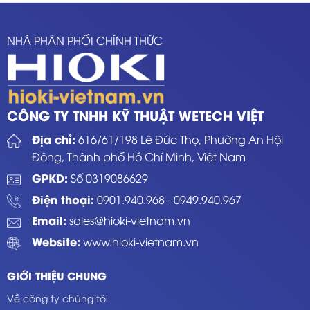
NHÀ PHÂN PHỐI CHÍNH THỨC
CÔNG TY TNHH KỸ THUẬT WETECH VIỆT
Địa chỉ:
616/61/198 Lê Đức Thọ, Phường An Hội
Đông, Thành phố Hồ Chí Minh, Việt Nam
GPKD:
Số 0319086629
Điện thoại:
0901.940.968
-
0949.940.967
Email:
sales@hioki-vietnam.vn
Website:
www.hioki-vietnam.vn
GIỚI THIỆU CHUNG
Về công ty chúng tôi