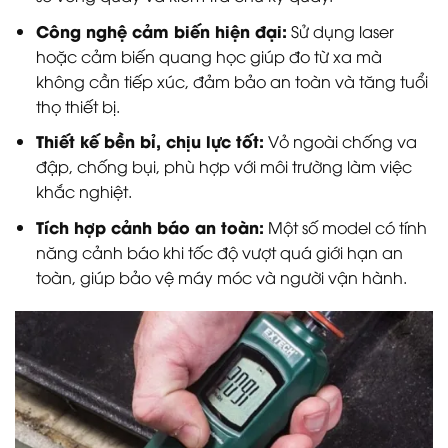
Công nghệ cảm biến hiện đại:
Sử dụng laser
hoặc cảm biến quang học giúp đo từ xa mà
không cần tiếp xúc, đảm bảo an toàn và tăng tuổi
thọ thiết bị.
Thiết kế bền bỉ, chịu lực tốt:
Vỏ ngoài chống va
đập, chống bụi, phù hợp với môi trường làm việc
khắc nghiệt.
Tích hợp cảnh báo an toàn:
Một số model có tính
năng cảnh báo khi tốc độ vượt quá giới hạn an
toàn, giúp bảo vệ máy móc và người vận hành.