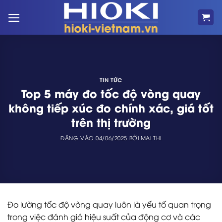
Bỏ
qua
nội
dung
TIN TỨC
Top 5 máy đo tốc độ vòng quay
không tiếp xúc đo chính xác, giá tốt
trên thị trường
ĐĂNG VÀO
04/06/2025
BỞI
MAI THI
Đo lường tốc độ vòng quay luôn là yếu tố quan trọng
trong việc đánh giá hiệu suất của động cơ và các