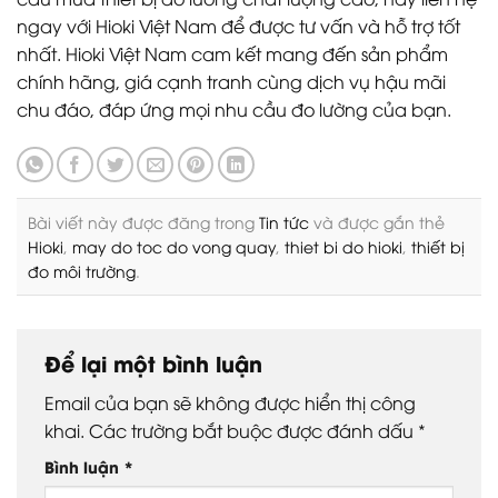
ngay với Hioki Việt Nam để được tư vấn và hỗ trợ tốt
nhất. Hioki Việt Nam cam kết mang đến sản phẩm
chính hãng, giá cạnh tranh cùng dịch vụ hậu mãi
chu đáo, đáp ứng mọi nhu cầu đo lường của bạn.
Bài viết này được đăng trong
Tin tức
và được gắn thẻ
Hioki
,
may do toc do vong quay
,
thiet bi do hioki
,
thiết bị
đo môi trường
.
Để lại một bình luận
Email của bạn sẽ không được hiển thị công
khai.
Các trường bắt buộc được đánh dấu
*
Bình luận
*