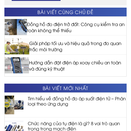
BÀI VIẾT CÙNG CHỦ ĐỀ
Đồng hồ đo điện trở đất: Công cụ kiểm tra an
toàn không thể thiếu
Giải pháp tối ưu và hiệu quả trong đo quan
trắc môi trường
Hướng dẫn đặt điện áp xoay chiều an toàn
và đúng kỹ thuật
BÀI VIẾT MỚI NHẤT
Tìm hiểu về đồng hồ đo áp suất điện tử – Phân
loại theo ứng dụng
Chức năng của tụ điện là gì? 8 vai trò quan
trọng trong mạch điện