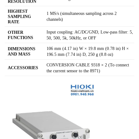
RESOLUTION
HIGHEST
1 MS/s (simultaneous sampling across 2
SAMPLING
channels)
RATE
Input coupling: AC/DC/GND, Low-pass filter: 5,
OTHER
FUNCTIONS
50, 500, 5k, 50kHz, or OFF
106 mm (4.17 in) W × 19.8 mm (0.78 in) H ×
DIMENSIONS
AND MASS
196.5 mm (7.74 in) D, 250 g (8.8 oz)
CONVERSION CABLE 9318 × 2 (To connect
ACCESSORIES
the current sensor to the 8971)