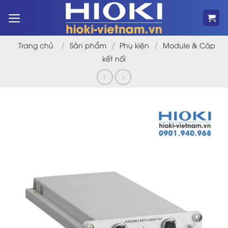
Bỏ
qua
nội
dung
/
/
/
Trang chủ
Sản phẩm
Phụ kiện
Module & Cáp
kết nối