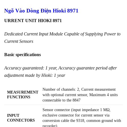
Ngõ Vào Dòng Điện Hioki 8971
URRENT UNIT HIOKI 8971
Dedicated Current Input Module Capable of Supplying Power to
Current Sensors
Basic specifications
Accuracy guaranteed: 1 year, Accuracy guarantee period after
adjustment made by Hioki: 1 year
Number of channels: 2, Current measurement
MEASUREMENT
with optional current sensor, Maximum 4 units
FUNCTIONS
connectable to the 8847
Sensor connector (input impedance 1 MΩ,
exclusive connector for current sensor via
INPUT
CONNECTORS
conversion cable the 9318, common ground with
recorder)