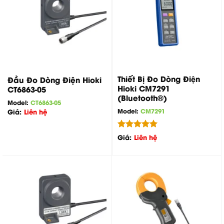
Thiết Bị Đo Dòng Điện
Đầu Đo Dòng Điện Hioki
Hioki CM7291
CT6863-05
(Bluetooth®)
Model:
CT6863-05
Model:
CM7291
Giá:
Liên hệ
Được xếp
Giá:
Liên hệ
hạng
5.00
5 sao