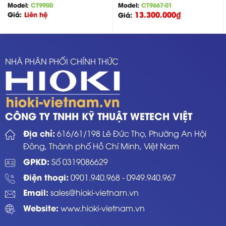
Model:
CT9900
Model:
CT9667-01
13.300.000
₫
Giá:
Liên hệ
Giá:
NHÀ PHÂN PHỐI CHÍNH THỨC
CÔNG TY TNHH KỸ THUẬT WETECH VIỆT
Địa chỉ:
616/61/198 Lê Đức Thọ, Phường An Hội
Đông, Thành phố Hồ Chí Minh, Việt Nam
GPKD:
Số 0319086629
Điện thoại:
0901.940.968
-
0949.940.967
Email:
sales@hioki-vietnam.vn
Website:
www.hioki-vietnam.vn