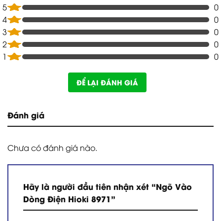
5
0
4
0
3
0
2
0
1
0
ĐỂ LẠI ĐÁNH GIÁ
Đánh giá
Chưa có đánh giá nào.
Hãy là người đầu tiên nhận xét “Ngõ Vào
Dòng Điện Hioki 8971”