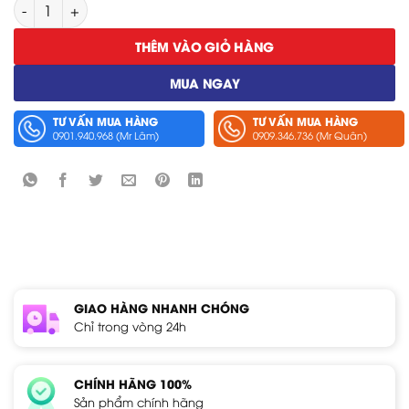
Ngõ Vào Dòng Điện Hioki 8971 số lượng
THÊM VÀO GIỎ HÀNG
MUA NGAY
TƯ VẤN MUA HÀNG
TƯ VẤN MUA HÀNG
0901.940.968 (Mr Lâm)
0909.346.736 (Mr Quân)
GIAO HÀNG NHANH CHÓNG
Chỉ trong vòng 24h
CHÍNH HÃNG 100%
Sản phẩm chính hãng