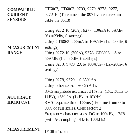
CT6863, CT6862, 9709, 9279, 9278, 9277,
COMPATIBLE
CURRENT
9272-10 (To connect the 8971 via conversion
SENSORS
cable the 9318)
Using 9272-10 (20A), 9277: 100mA to 5A/div
(f.s.=20div, 6 settings)
Using CT6862: 200mA to 10A/div (f.s.=20div, 6
settings)
MEASUREMENT
RANGE
Using 9272-10 (200A), 9278, CT6863: 1A to
50A/div (f.s.=20div, 6 settings)
Using 9279, 9709: 2A to 100A/div (f.s.=20div, 6
settings)
Using 9278, 9279: ±0.85% f.s.
Using other sensor: ±0.65% f.s.
RMS amplitude accuracy: ±1% f.s. (DC, 30Hz to
1kHz), ±3% f.s. (1kHz to 10kHz)
ACCURACY
HIOKI 8971
RMS response time: 100ms (rise time from 0 to
90% of full scale), Crest factor: 2
Frequency characteristics: DC to 100kHz, ±3dB
(with AC coupling: 7Hz to 100kHz)
MEASUREMENT
1/100 of range