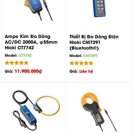
Ampe Kìm Đo Dòng
Thiết Bị Đo Dòng Điện
AC/DC 2000A, φ55mm
Hioki CM7291
Hioki CT7742
(Bluetooth®)
Model:
CT7742
Model:
CM7291
Được xếp
11.900.000
₫
Được xếp
Giá:
Giá:
Liên hệ
hạng
5.00
hạng
5.00
5 sao
5 sao