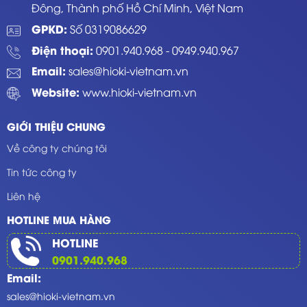
Đông, Thành phố Hồ Chí Minh, Việt Nam
GPKD:
Số 0319086629
Điện thoại:
0901.940.968
-
0949.940.967
Email:
sales@hioki-vietnam.vn
Website:
www.hioki-vietnam.vn
GIỚI THIỆU CHUNG
Về công ty chúng tôi
Tin tức công ty
Liên hệ
HOTLINE MUA HÀNG
HOTLINE
0901.940.968
Email:
sales@hioki-vietnam.vn