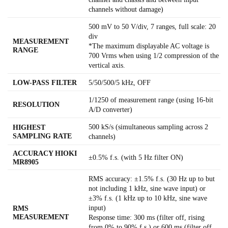
channels without damage)
500 mV to 50 V/div, 7 ranges, full scale: 20
div
MEASUREMENT
*The maximum displayable AC voltage is
RANGE
700 Vrms when using 1/2 compression of the
vertical axis.
LOW-PASS FILTER
5/50/500/5 kHz, OFF
1/1250 of measurement range (using 16-bit
RESOLUTION
A/D converter)
500 kS/s (simultaneous sampling across 2
HIGHEST
SAMPLING RATE
channels)
ACCURACY HIOKI
±0.5% f.s. (with 5 Hz filter ON)
MR8905
RMS accuracy: ±1.5% f.s. (30 Hz up to but
not including 1 kHz, sine wave input) or
±3% f.s. (1 kHz up to 10 kHz, sine wave
input)
RMS
MEASUREMENT
Response time: 300 ms (filter off, rising
from 0% to 90% f.s.) or 600 ms (filter off,