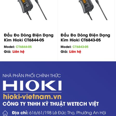
Đầu Đo Dòng Điện Dạng
Đầu Đo Dòng Điện Dạng
Kìm Hioki CT6844-05
Kìm Hioki CT6843-05
Model:
CT6844-05
Model:
CT6843-05
Giá:
Liên hệ
Giá:
Liên hệ
NHÀ PHÂN PHỐI CHÍNH THỨC
CÔNG TY TNHH KỸ THUẬT WETECH VIỆT
Địa chỉ:
616/61/198 Lê Đức Thọ, Phường An Hội