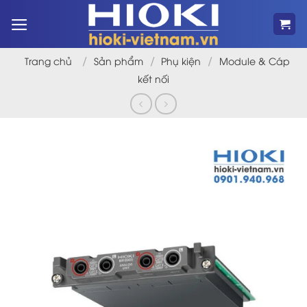
Bỏ
qua
nội
dung
/
/
/
Trang chủ
Sản phẩm
Phụ kiện
Module & Cáp
kết nối