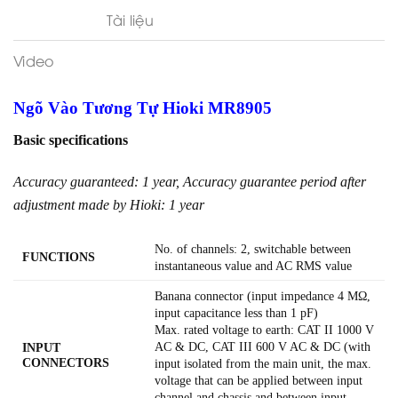
Tài liệu
Video
Ngõ Vào Tương Tự Hioki MR8905
Basic specifications
Accuracy guaranteed: 1 year, Accuracy guarantee period after
adjustment made by Hioki: 1 year
No. of channels: 2, switchable between
FUNCTIONS
instantaneous value and AC RMS value
Banana connector (input impedance 4 MΩ,
input capacitance less than 1 pF)
Max. rated voltage to earth: CAT II 1000 V
AC & DC, CAT III 600 V AC & DC (with
INPUT
CONNECTORS
input isolated from the main unit, the max.
voltage that can be applied between input
channel and chassis and between input