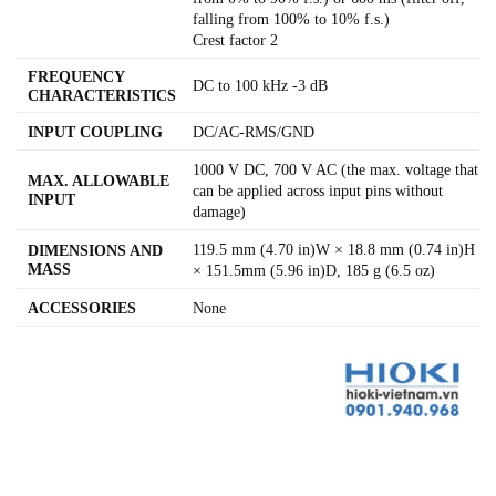
falling from 100% to 10% f.s.)
Crest factor 2
FREQUENCY
DC to 100 kHz -3 dB
CHARACTERISTICS
INPUT COUPLING
DC/AC-RMS/GND
1000 V DC, 700 V AC (the max. voltage that
MAX. ALLOWABLE
can be applied across input pins without
INPUT
damage)
119.5 mm (4.70 in)W × 18.8 mm (0.74 in)H
DIMENSIONS AND
MASS
× 151.5mm (5.96 in)D, 185 g (6.5 oz)
ACCESSORIES
None