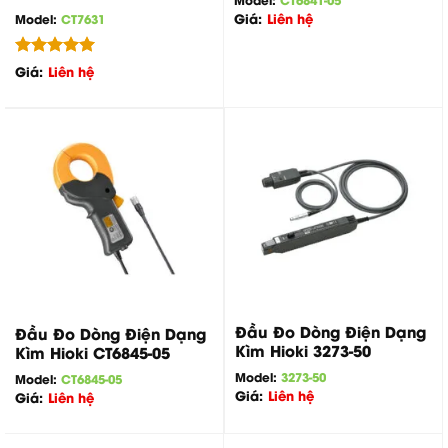
Giá:
Liên hệ
Model:
CT7631
Được xếp
Giá:
Liên hệ
hạng
5.00
5 sao
Đầu Đo Dòng Điện Dạng
Đầu Đo Dòng Điện Dạng
Kìm Hioki 3273-50
Kìm Hioki CT6845-05
Model:
3273-50
Model:
CT6845-05
Giá:
Liên hệ
Giá:
Liên hệ