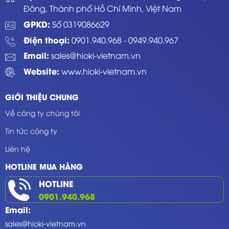
Đông, Thành phố Hồ Chí Minh, Việt Nam
GPKD:
Số 0319086629
Điện thoại:
0901.940.968
-
0949.940.967
Email:
sales@hioki-vietnam.vn
Website:
www.hioki-vietnam.vn
GIỚI THIỆU CHUNG
Về công ty chúng tôi
Tin tức công ty
Liên hệ
HOTLINE MUA HÀNG
HOTLINE
0901.940.968
Email:
sales@hioki-vietnam.vn