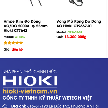
Ampe Kìm Đo Dòng
Vòng Mở Rộng Đo Dòng
AC/DC 2000A, φ 55mm
AC Hioki CT9667-01
Hioki CT7642
Model:
CT9667-01
13.300.000
₫
Model:
CT7642
Giá:
Được xếp
Giá:
Liên hệ
hạng
5.00
5 sao
NHÀ PHÂN PHỐI CHÍNH THỨC
CÔNG TY TNHH KỸ THUẬT WETECH VIỆT
Địa chỉ:
616/61/198 Lê Đức Thọ, Phường An Hội