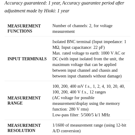
Accuracy guaranteed: 1 year, Accuracy guarantee period after
adjustment made by Hioki: 1 year
Number of channels: 2, for voltage
MEASUREMENT
FUNCTIONS
measurement
Isolated BNC terminal (Input impedance: 1
MΩ, Input capacitance: 22 pF)
Max. rated voltage to earth: 1000 V AC or
INPUT TERMINALS
DC (with input isolated from the unit, the
maximum voltage that can be applied
between input channel and chassis and
between input channels without damage)
100, 200, 400 mV f.s., 1, 2, 4, 10, 20, 40,
100, 200, 400 V f.s., 12 ranges
(AC voltage for possible
MEASUREMENT
RANGE
measurement/display using the memory
function: 280 V rms)
Low-pass filter: 5/500/5 k/1 MHz
1/1600 of measurement range (using 12-bit
MEASUREMENT
RESOLUTION
A/D conversion)