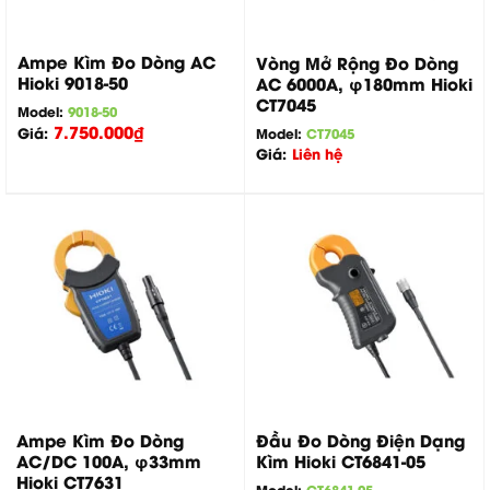
Ampe Kìm Đo Dòng AC
Vòng Mở Rộng Đo Dòng
Hioki 9018-50
AC 6000A, φ180mm Hioki
CT7045
Model:
9018-50
7.750.000
₫
Giá:
Model:
CT7045
Giá:
Liên hệ
Ampe Kìm Đo Dòng
Đầu Đo Dòng Điện Dạng
AC/DC 100A, φ33mm
Kìm Hioki CT6841-05
Hioki CT7631
Model:
CT6841-05