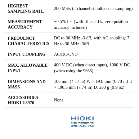
HIGHEST
200 MS/s (2 channel simultaneous sampling)
SAMPLING RATE
±0.5% f.s. (with filter 5 Hz, zero position
MEASUREMENT
ACCURACY
accuracy included)
DC to 30 MHz -3 dB, with AC coupling: 7
FREQUENCY
CHARACTERISTICS
Hz to 30 MHz -3dB
INPUT COUPLING
AC/DC/GND
400 V DC (when direct input), 1000 V DC
MAX. ALLOWABLE
INPUT
(when using the 9665)
106 mm (4.17 in) W × 19.8 mm (0.78 in) H
DIMENSIONS AND
MASS
× 196.5 mm (7.74 in) D, 280 g (9.9 oz)
ACCESSORIES
None
HIOKI U8976