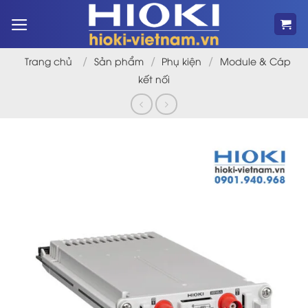
Bỏ
qua
nội
dung
/
/
/
Trang chủ
Sản phẩm
Phụ kiện
Module & Cáp
kết nối