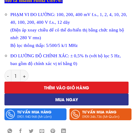
Mô tả nhanh Hioki U8976:
PHẠM VI ĐO LƯỜNG: 100, 200, 400 mV f.s., 1, 2, 4, 10, 20,
40, 100, 200, 400 V f.s., 12 dãy
(Điện áp xoay chiều để có thể đo/hiển thị bằng chức năng bộ
nhớ: 280 V rms)
Bộ lọc thông thấp: 5/500/5 k/1 MHz
ĐO LƯỜNG ĐỘ CHÍNH XÁC: ± 0,5% fs (với bộ lọc 5 Hz,
bao gồm độ chính xác vị trí bằng 0)
Ngõ Vào Tương Tự Tốc Độ Cao Hioki U8976 số lượng
THÊM VÀO GIỎ HÀNG
MUA NGAY
TƯ VẤN MUA HÀNG
TƯ VẤN MUA HÀNG
0901.940.968 (Mr Lâm)
0909.346.736 (Mr Quân)