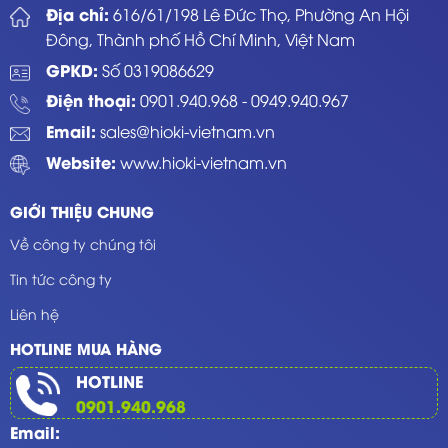
Địa chỉ:
616/61/198 Lê Đức Thọ, Phường An Hội
Đông, Thành phố Hồ Chí Minh, Việt Nam
GPKD:
Số 0319086629
Điện thoại:
0901.940.968
-
0949.940.967
Email:
sales@hioki-vietnam.vn
Website:
www.hioki-vietnam.vn
GIỚI THIỆU CHUNG
Về công ty chúng tôi
Tin tức công ty
Liên hệ
HOTLINE MUA HÀNG
HOTLINE
0901.940.968
Email: