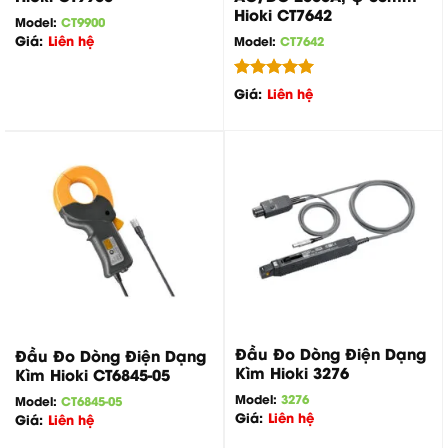
Hioki CT7642
Model:
CT9900
Giá:
Liên hệ
Model:
CT7642
Được xếp
Giá:
Liên hệ
hạng
5.00
5 sao
Đầu Đo Dòng Điện Dạng
Đầu Đo Dòng Điện Dạng
Kìm Hioki 3276
Kìm Hioki CT6845-05
Model:
3276
Model:
CT6845-05
Giá:
Liên hệ
Giá:
Liên hệ