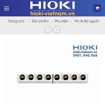
Bỏ
qua
nội
dung
/
/
/
Trang chủ
Sản phẩm
Phụ kiện
Pin & Bộ nguồn