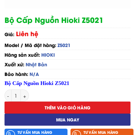
Bộ Cấp Nguồn Hioki Z5021
Liên hệ
Giá:
Model / Mã đặt hàng:
Z5021
Hãng sản xuất:
HIOKI
Xuất xứ:
Nhật Bản
Bảo hành:
N/A
Bộ Cấp Nguồn Hioki Z5021
Bộ Cấp Nguồn Hioki Z5021 số lượng
THÊM VÀO GIỎ HÀNG
MUA NGAY
TƯ VẤN MUA HÀNG
TƯ VẤN MUA HÀNG