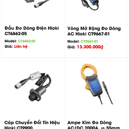
Đầu Đo Dòng Điện Hioki
Vòng Mở Rộng Đo Dòng
CT6862-05
AC Hioki CT9667-01
Model:
CT6862-05
Model:
CT9667-01
Giá:
Liên hệ
13.300.000
₫
Giá:
Cáp Chuyển Đổi Tín Hiệu
Ampe Kìm Đo Dòng
Hioki CT9900
AC/DC 2000A, φ 55mm