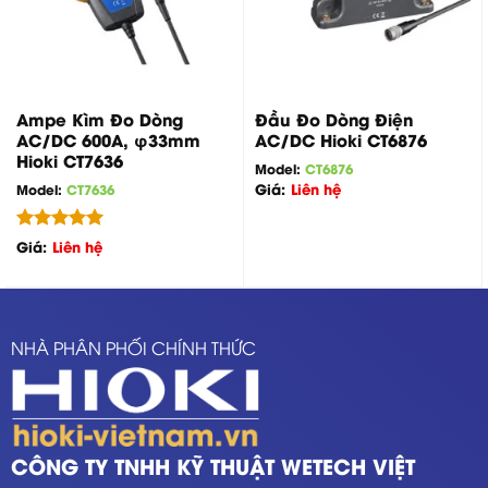
Ampe Kìm Đo Dòng
Đầu Đo Dòng Điện
AC/DC 600A, φ33mm
AC/DC Hioki CT6876
Hioki CT7636
Model:
CT6876
Giá:
Liên hệ
Model:
CT7636
Được xếp
Giá:
Liên hệ
hạng
5.00
5 sao
NHÀ PHÂN PHỐI CHÍNH THỨC
CÔNG TY TNHH KỸ THUẬT WETECH VIỆT