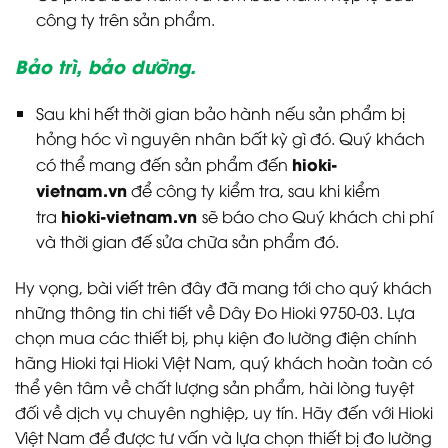
công ty trên sản phẩm.
Bảo trì, bảo dưỡng.
Sau khi hết thời gian bảo hành nếu sản phẩm bị
hỏng hóc vì nguyên nhân bất kỳ gì đó. Quý khách
hioki-
có thể mang đến sản phẩm đến
vietnam.vn
để công ty kiểm tra, sau khi kiểm
hioki-vietnam.vn
tra
sẽ báo cho Quý khách chi phí
và thời gian đế sửa chữa sản phẩm đó.
Hy vọng, bài viết trên đây đã mang tới cho quý khách
những thông tin chi tiết về Dây Đo Hioki 9750-03. Lựa
chọn mua các thiết bị, phụ kiện đo lường điện chính
hãng Hioki tại Hioki Việt Nam, quý khách hoàn toàn có
thể yên tâm về chất lượng sản phẩm, hài lòng tuyệt
đối về dịch vụ chuyên nghiệp, uy tín. Hãy đến với Hioki
Việt Nam để được tư vấn và lựa chọn thiết bị đo lường