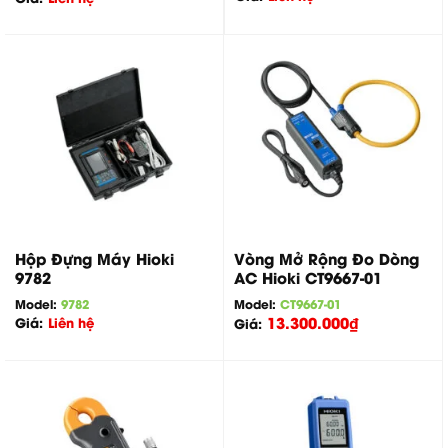
Hộp Đựng Máy Hioki
Vòng Mở Rộng Đo Dòng
9782
AC Hioki CT9667-01
Model:
9782
Model:
CT9667-01
13.300.000
₫
Giá:
Liên hệ
Giá: