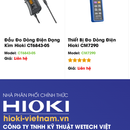
Đầu Đo Dòng Điện Dạng
Thiết Bị Đo Dòng Điện
Kìm Hioki CT6843-05
Hioki CM7290
Model:
CT6843-05
Model:
CM7290
Giá:
Liên hệ
Được xếp
Giá:
Liên hệ
hạng
5.00
5 sao
NHÀ PHÂN PHỐI CHÍNH THỨC
CÔNG TY TNHH KỸ THUẬT WETECH VIỆT