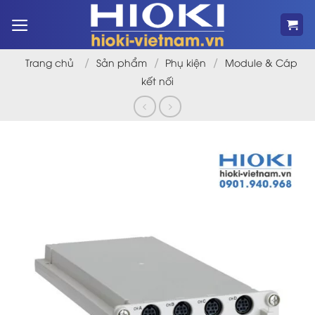
Bỏ
qua
nội
dung
/
/
/
Trang chủ
Sản phẩm
Phụ kiện
Module & Cáp
kết nối