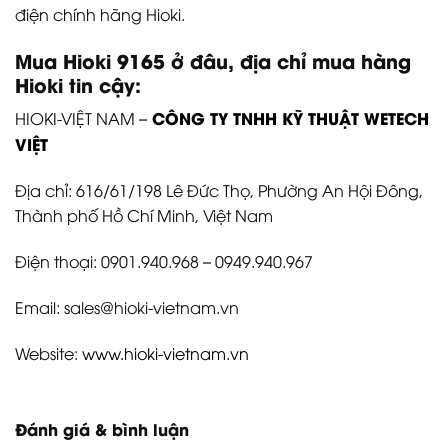
điện chính hãng Hioki.
Mua Hioki
9165
ở đâu, địa chỉ mua hàng
Hioki tin cậy:
CÔNG TY TNHH KỸ THUẬT WETECH
HIOKI-VIỆT NAM –
VIỆT
Địa chỉ: 616/61/198 Lê Đức Thọ, Phường An Hội Đông,
Thành phố Hồ Chí Minh, Việt Nam
Điện thoại: 0901.940.968 – 0949.940.967
Email: sales@hioki-vietnam.vn
Website:
www.hioki-vietnam.vn
Đánh giá & bình luận