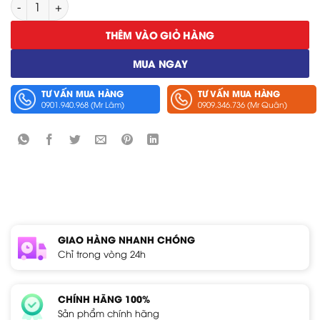
Ngõ Vào Logic Hioki 8973 số lượng
THÊM VÀO GIỎ HÀNG
MUA NGAY
TƯ VẤN MUA HÀNG
TƯ VẤN MUA HÀNG
0901.940.968 (Mr Lâm)
0909.346.736 (Mr Quân)
GIAO HÀNG NHANH CHÓNG
Chỉ trong vòng 24h
CHÍNH HÃNG 100%
Sản phẩm chính hãng