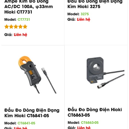
Ampe Kìm Đo Dòng
Đầu Đo Dòng Điện Dạng
AC/DC 100A, φ33mm
Kìm Hioki 3275
Hioki CT7731
Model:
3275
Giá:
Liên hệ
Model:
CT7731
Được xếp
Giá:
Liên hệ
hạng
5.00
5 sao
Đầu Đo Dòng Điện Hioki
Đầu Đo Dòng Điện Dạng
CT6863-05
Kìm Hioki CT6841-05
Model:
CT6863-05
Model:
CT6841-05
Giá:
Liên hệ
Giá:
Liên hệ