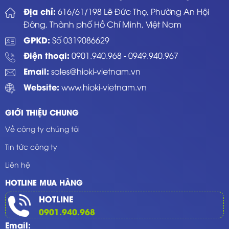
Địa chỉ:
616/61/198 Lê Đức Thọ, Phường An Hội
Đông, Thành phố Hồ Chí Minh, Việt Nam
GPKD:
Số 0319086629
Điện thoại:
0901.940.968
-
0949.940.967
Email:
sales@hioki-vietnam.vn
Website:
www.hioki-vietnam.vn
GIỚI THIỆU CHUNG
Về công ty chúng tôi
Tin tức công ty
Liên hệ
HOTLINE MUA HÀNG
HOTLINE
0901.940.968
Email: