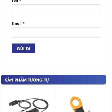
Tên
*
Email
*
SẢN PHẨM TƯƠNG TỰ