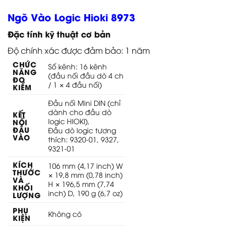
Ngõ Vào Logic Hioki 8973
Đặc tính kỹ thuật cơ bản
Độ chính xác được đảm bảo: 1 năm
CHỨC
Số kênh: 16 kênh
NĂNG
(đầu nối đầu dò 4 ch
ĐO
/ 1 × 4 đầu nối)
KIỂM
Đầu nối Mini DIN (chỉ
dành cho đầu dò
KẾT
logic HIOKI),
NỐI
ĐẦU
Đầu dò logic tương
VÀO
thích: 9320-01, 9327,
9321-01
KÍCH
106 mm (4,17 inch) W
THƯỚC
× 19,8 mm (0,78 inch)
VÀ
H × 196,5 mm (7,74
KHỐI
inch) D, 190 g (6,7 oz)
LƯỢNG
PHỤ
Không có
KIỆN